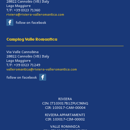
28822
Cannobio
(
VB
)
Italy
Lago Maggiore
T/F:
+39 0323 71360
riviera@riviera-valleromantica.com
follow on facebook
Camping Valle Romantica
Via Valle Cannobina
28822
Cannobio
(
VB
)
Italy
Lago Maggiore
T/F:
+39 0323 71249
valleromantica@riviera-valleromantica.com
follow on facebook
RIVIERA
CIN: IT103017B1ZPUC96NQ
CIR: 103017-CAM-00004
RIVIERA APPARTAMENTI
CIR: 103017-CIM-00002
VALLE ROMANICA